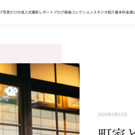
プ
写真だけの成人式
撮影レポート
ブログ
振袖コレクション
スタジオ紹介
基本料金
選
2020年5月13日
町家