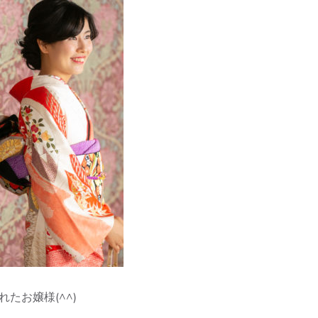
たお嬢様(^^)