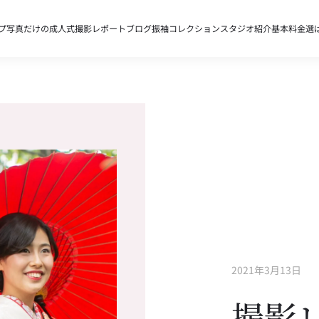
プ
写真だけの成人式
撮影レポート
ブログ
振袖コレクション
スタジオ紹介
基本料金
選
2021年3月13日
撮影