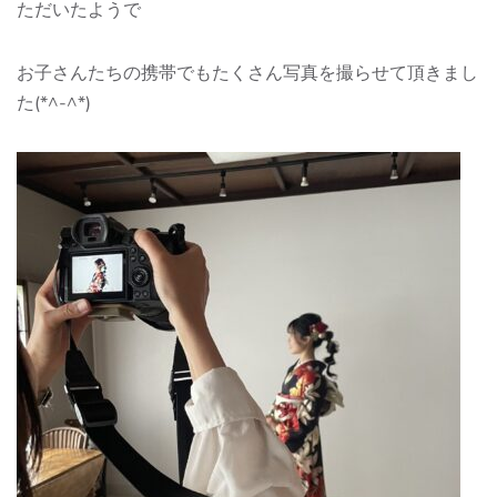
ただいたようで
お子さんたちの携帯でもたくさん写真を撮らせて頂きまし
た(*^-^*)