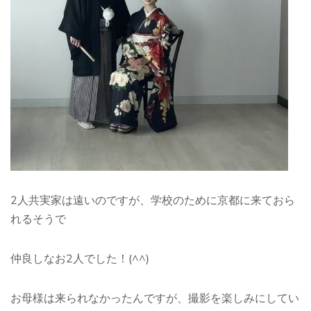
2人共実家は遠いのですが、学校のために京都に来ておら
れるそうで
仲良しなお2人でした！(^^)
お母様は来られなかったんですが、撮影を楽しみにしてい