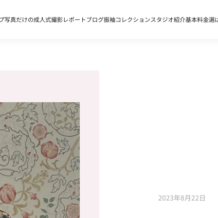
プ
写真だけの成人式
撮影レポート
ブログ
振袖コレクション
スタジオ紹介
基本料金
選
2023年8月22日