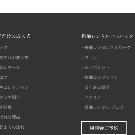
真だけの成人式
振袖レンタルフルパック
ップ
振袖レンタルフルパック
真だけの成人式
プラン
影レポート
安心ポイント
ログ
振袖コレクション
袖コレクション
よくある質問
タジオ紹介
アクセス
本料金
振袖レンタル-ブログ
ばれる理由
影までの流れ
相談会ご予約