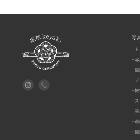
写
ト
写
撮
ブ
振
ス
基
選
撮