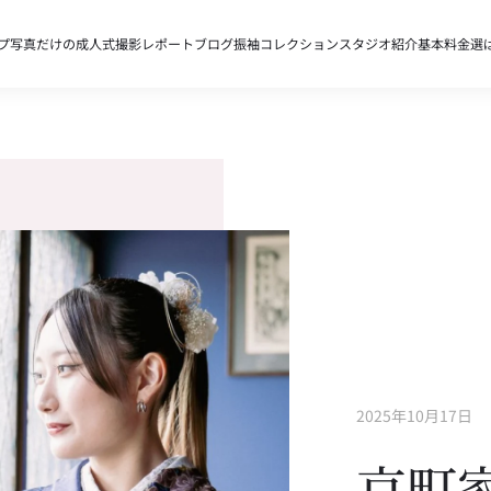
プ
写真だけの成人式
撮影レポート
ブログ
振袖コレクション
スタジオ紹介
基本料金
選
2025年10月17日
京町